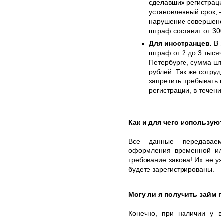
сделавших регистрац
установленный срок, 
нарушение совершено
штраф составит от 30
Для иностранцев.
В 
штраф от 2 до 3 тыся
Петербурге, сумма шт
рублей. Так же сотру
запретить пребывать 
регистрации, в течен
Как и для чего использу
Все данные передавае
оформления временной ил
требование закона! Их не у
будете зарегистрированы.
Могу ли я получить займ
Конечно, при наличии у в